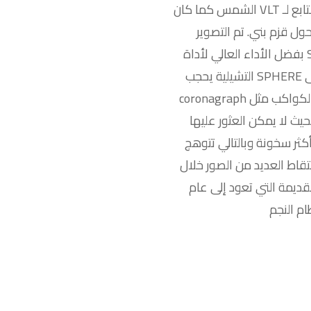
الشمس كما كان VLT التابع لـ ESO أول تلسكوب يصور كوكبًا خارجيًا بشكل
عة ضوء حول قزم بني. تم التصوير
بفضل الأداء العالي لأداة SPHERE على VLT من ESO في صحراء أتاكاما
التشيلية يحجب SPHERE الضوء الساطع من النجم باستخدام جهاز يسمى
coronagraph مما يسمح برؤية الكواكب الباهتة في حين أن الكواكب مثل
يث لا يمكن العثور عليها
كثر سخونة وبالتالي تتوهج
قاط العديد من الصور خلال
لقديمة التي تعود إلى عام