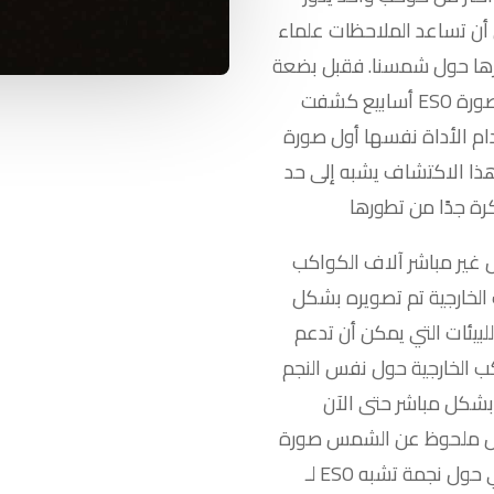
ن تساعد الملاحظات علماء
ها حول شمسنا. فقبل بضعة
أسابيع كشفت ESO عن ولاده نظام كوكبي جديد في صورة VLT جديدة
ام الأداة نفسها أول صورة
ذا الاكتشاف يشبه إلى حد
 غير مباشر آلاف الكواكب
ب الخارجية تم تصويره بشكل
بيئات التي يمكن أن تدعم
واكب الخارجية حول نفس النجم
 بشكل مباشر حتى الآن
ظ عن الشمس صورة VLT الجديدة
لـ ESO هي أول صورة مباشرة لأكثر من كوكب خارجي حول نجمة تشبه