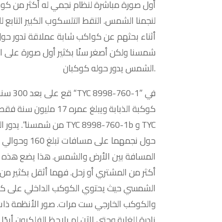
لنجمنا الشمس. التقط التلسكوب الكبير التابع ل
شمسنا ولكن أصغر سنًا بكثير أول صورة على ا
الشمس يدور حوله كوكبان.
قع على ب
كوكبة الذبابة ويبلغ عمره 
من شمسنا”. يدور العملاقان ا
المسافة بين الأرض والشمس. هذا يضع هذه الك
أكثر من المشتري أو زحل. فهما أثقل بكثير من
والكوكب الخارجي ست مرات. صور الأنظمة ذات 
نادرة للغاية وحتى الآن لم يلاحظ الفلكيون أبدً