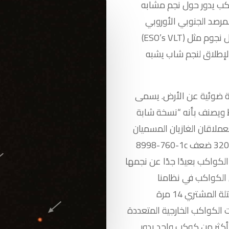
أول صورة مباشرة لنظام نجمي له أكثر من كوكب يدور حول نجم مشابه
لمرصد الجنوبي الأوروبي
(ESO’s VLT) أثناء بحثهم عن كواكب شابة عملاقة تدور حول نجوم مثل
لإطلاق لنجم شاب يشبه
عد 300 سنة ضوئية عن الأرض. يسمى “TYC 8998-760-1” في
17 مليون سنة فقط ويصنف بأنه “نسخة شابة
لغازيان المسميان TYC 8998-760-1b و TYC
8998-760-1c حول نجمهما على مسافات تبلغ 160 وحوالي 320 ضعف
واكب بعيدًا جدًا عن نجمها
 الكواكب في نظامنا
الشمسي حيث يحتوي الكوكب الداخلي على كتلة المشتري 14 مرة
الكواكب الخارجية المتعددة
ا أكثر من كوكب واحد يدور